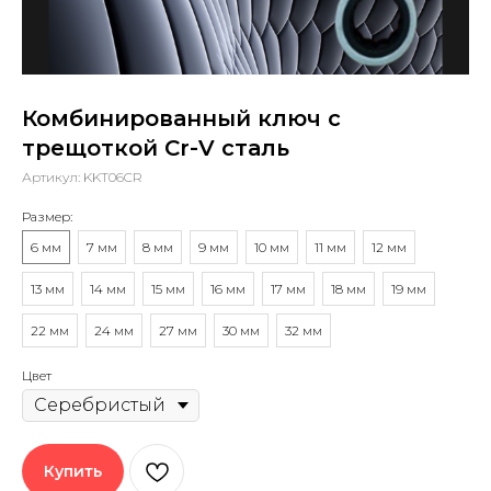
Комбинированный ключ с
трещоткой Cr-V сталь
Артикул:
KKT06CR
Размер:
6 мм
7 мм
8 мм
9 мм
10 мм
11 мм
12 мм
13 мм
14 мм
15 мм
16 мм
17 мм
18 мм
19 мм
22 мм
24 мм
27 мм
30 мм
32 мм
Цвет
Купить