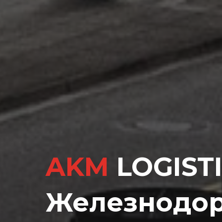
AKM
LOGIST
Железнодо