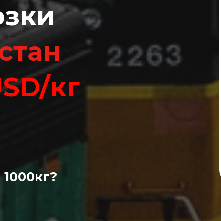
озки
стан
USD/кг
 1000кг?