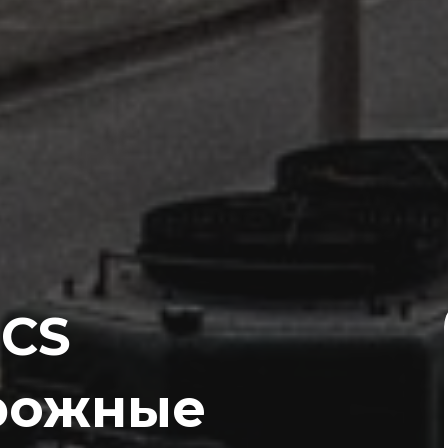
ICS
рожные