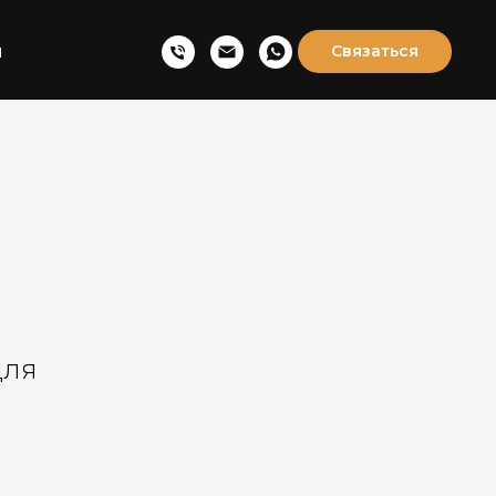
ы
Связаться
для