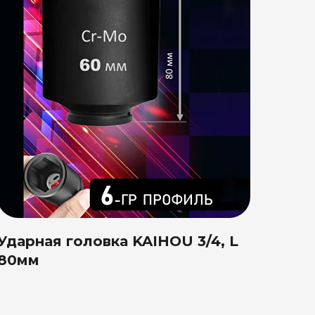
Ударная головка KAIHOU 3/4, L
80мм