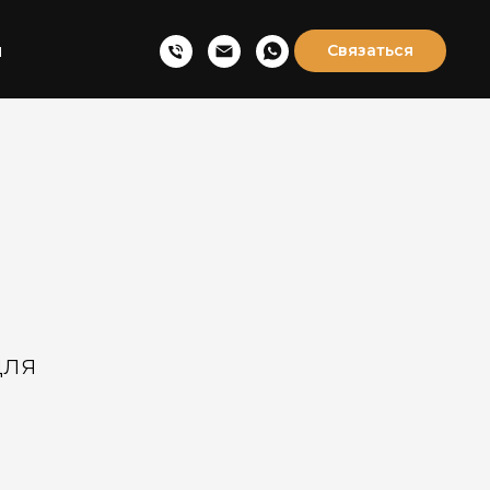
ы
Связаться
для